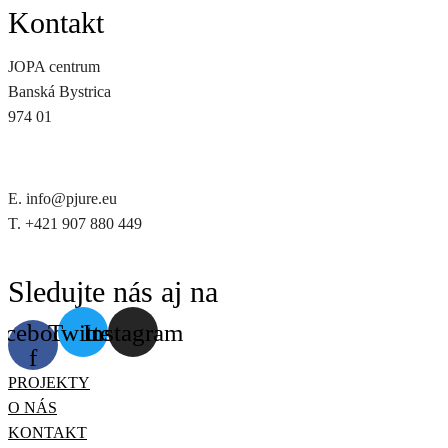
Kontakt
JOPA centrum
Banská Bystrica
974 01
E. info@pjure.eu
T. +421 907 880 449
Sledujte nás aj na
acebook-
Twitter
Instagram
f
PROJEKTY
O NÁS
KONTAKT