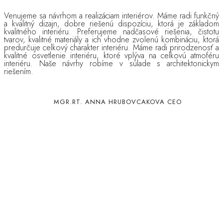
Venujeme sa návrhom a realizáciam interiérov. Máme radi funkčný
a kvalitný dizajn, dobre riešenú
dispozíciu, ktorá je základom
kvalitného interiéru. Preferujeme nadčasové riešenia, čistotu
tvarov, kvalitné materiály a ich vhodne zvolenú kombináciu, ktorá
predurčuje celkový charakter interiéru. Máme radi prirodzenosť a
kvalitné osvetlenie interiéru, ktoré vplýva na celkovú atmoféru
interiéru. Naše návrhy robíme v súlade s architektonickym
riešením.
MGR.RT. ANNA HRUBOVCAKOVA CEO