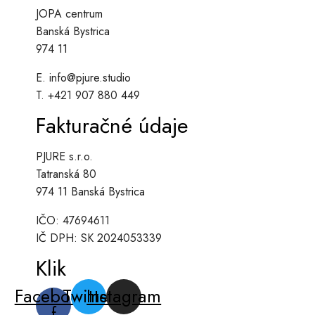
JOPA centrum
Banská Bystrica
974 11
E. info@pjure.studio
T. +421 907 880 449
Fakturačné údaje
PJURE s.r.o.
Tatranská 80
974 11 Banská Bystrica
IČO: 47694611
IČ DPH: SK 2024053339
Klik
Facebook-
Twitter
Instagram
f